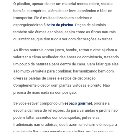
O plástico, apesar de ser um material menos nobre, resiste
bem às intempéries, além de ser leve, econômico e fácil de
transportar. Ele é muito utilizado em cadeiras e
espreguiçadeiras à
beira da piscina
. Peças de alumínio
também são ótimas escolhas, assim como as fibras naturais
ou sintéticas, que têm tudo a ver com decorações externas.
As fibras naturais como junco, bambu, rattan e vime ajudam a
valorizar o clima acolhedor das áreas de convivência, trazendo
um pouco da natureza para dentro de casa. Sem falar que elas
são muito versáteis para combinar, harmonizando bem com
diversas paletas de cores e estilos de decoração.
Complemente o décor com plantas vistosas e pronto! Não
precisa de mais nada na composição.
Se você estiver compondo um
espaço gourmet
, priorize a
escolha da mesa de refeições. Já para varandas e jardins não
podem faltar assentos como banquetas, pufes e as
tradicionais namoradeiras, que trazem um charme único para
o ambiente Para uma pegada mais rústica, prefira peças de