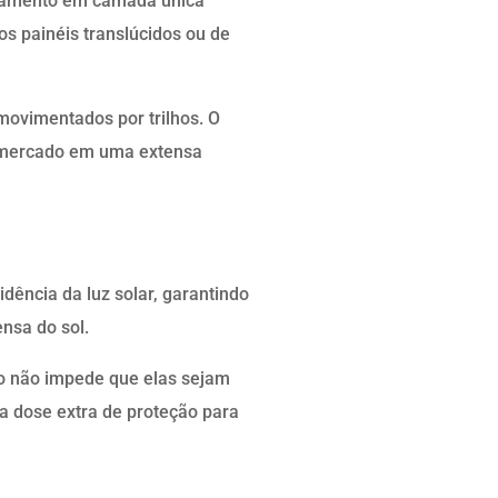
bamento em camada única
s painéis translúcidos ou de
movimentados por trilhos. O
o mercado em uma extensa
ência da luz solar, garantindo
nsa do sol.
so não impede que elas sejam
a dose extra de proteção para