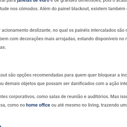
deal para
janelas de vidro
e de grandes dimensões, pois o aca
itude nos cômodos. Além do painel blackout, existem também o
acionamento deslizante, no qual os painéis intercalados são 
 bem com decorações mais arrojadas, estando disponíveis n
as.
kout são opções recomendadas para quem quer bloquear a incid
u demais objetos que possam ser danificados com a ação inte
tes corporativos, como salas de reunião e auditórios. Mas is
asa, como no
home office
ou até mesmo no living, trazendo um