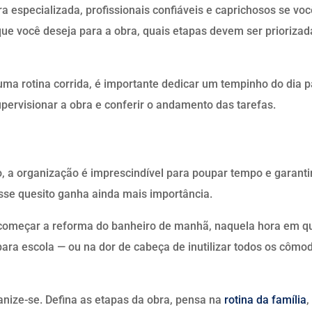
 especializada, profissionais confiáveis e caprichosos se voc
e você deseja para a obra, quais etapas devem ser priorizada
ma rotina corrida, é importante dedicar um tempinho do dia p
upervisionar a obra e conferir o andamento das tarefas.
 a organização é imprescindível para poupar tempo e garanti
sse quesito ganha ainda mais importância.
 começar a reforma do banheiro de manhã, naquela hora em q
para escola
—
ou na dor de cabeça de inutilizar todos os cômo
ganize-se. Defina as etapas da obra, pensa na
rotina da família
,