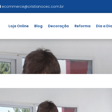
ecommerce@cristianocec.com.br
Loja Online
Blog
Decoração
Reforma
Dia a Di