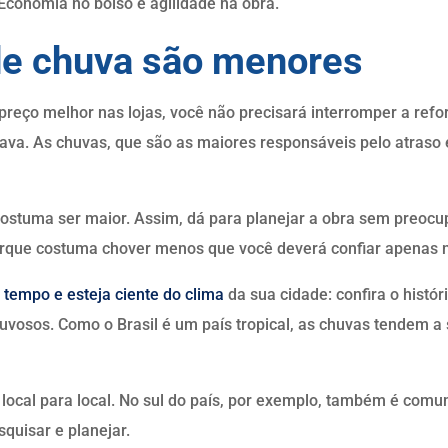
 Economia no bolso e agilidade na obra.
de chuva são menores
preço melhor nas lojas, você não precisará interromper a ref
sava. As chuvas, que são as maiores responsáveis pelo atras
 costuma ser maior. Assim, dá para planejar a obra sem preocu
orque costuma chover menos que você deverá confiar apenas n
 tempo e esteja ciente do clima
da sua cidade: confira o histó
vosos. Como o Brasil é um país tropical, as chuvas tendem a 
e local para local. No sul do país, por exemplo, também é com
squisar e planejar.