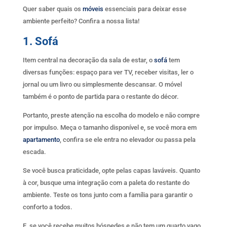
Quer saber quais os
móveis
essenciais para deixar esse
ambiente perfeito? Confira a nossa lista!
1. Sofá
Item central na decoração da sala de estar, o
sofá
tem
diversas funções: espaço para ver TV, receber visitas, ler o
jornal ou um livro ou simplesmente descansar. O móvel
também é o ponto de partida para o restante do décor.
Portanto, preste atenção na escolha do modelo e não compre
por impulso. Meça o tamanho disponível e, se você mora em
apartamento
, confira se ele entra no elevador ou passa pela
escada.
Se você busca praticidade, opte pelas capas laváveis. Quanto
à cor, busque uma integração com a paleta do restante do
ambiente. Teste os tons junto com a família para garantir o
conforto a todos.
E, se você recebe muitos hóspedes e não tem um quarto vago,