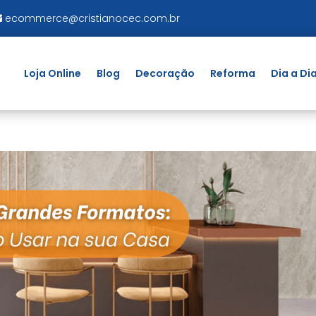
ecommerce@cristianocec.com.br
Loja Online
Blog
Decoração
Reforma
Dia a Di