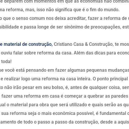
se deparem com momentos em que as economias não combin
ma reforma, mas, isso não significa que é o fim do mundo.
do que o senso comum nos deixa acreditar, fazer a reforma de
ibilidade e passa longe de ser sinônimo de preocupações, es
de material de construção,
Cristiano Casa & Construção, te mo
 ouviu falar sobre reforma da casa. Além das dicas para econ
 toda!
a se você está pensando em fazer algumas pequenas mudança
 e realizar logo uma reforma na casa inteira. O ponto principal
to não irão pesar em seu bolso, é, antes de qualquer coisa, sen
 fazer uma reforma em casa é começar a quebrar as paredes
ual o material para obra que será utilizado e quais serão as q
 sua reforma seja o mais econômica possível, é fundamental q
jamento de todo o passo a passo da construção, desde a aquis