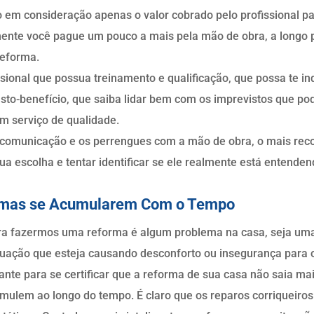
em consideração apenas o valor cobrado pelo profissional pa
mente você pague um pouco a mais pela mão de obra, a longo p
reforma.
sional que possua treinamento e qualificação, que possa te in
sto-benefício, que saiba lidar bem com os imprevistos que po
um serviço de qualidade.
a comunicação e os perrengues com a mão de obra, o mais r
sua escolha e tentar identificar se ele realmente está entend
lemas se Acumularem Com o Tempo
ra fazermos uma reforma é algum problema na casa, seja um
situação que esteja causando desconforto ou insegurança para
ante para se certificar que a reforma de sua casa não saia ma
umulem ao longo do tempo. É claro que os reparos corriqueiro