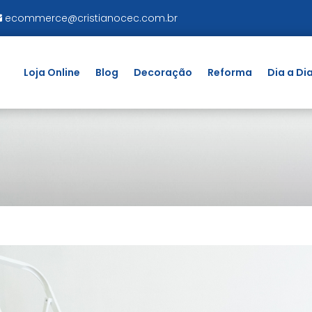
ecommerce@cristianocec.com.br
Loja Online
Blog
Decoração
Reforma
Dia a Di