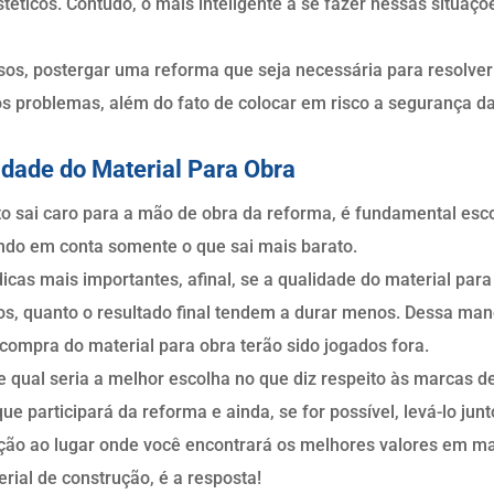
téticos. Contudo, o mais inteligente a se fazer nessas situaç
asos, postergar uma reforma que seja necessária para resolv
s problemas, além do fato de colocar em risco a segurança 
lidade do Material Para Obra
 sai caro para a mão de obra da reforma, é fundamental esco
ando em conta somente o que sai mais barato.
cas mais importantes, afinal, se a qualidade do material para
os, quanto o resultado final tendem a durar menos. Dessa mane
compra do material para obra terão sido jogados fora.
 qual seria a melhor escolha no que diz respeito às marcas de 
ue participará da reforma e ainda, se for possível, levá-lo jun
ção ao lugar onde você encontrará os melhores valores em mate
rial de construção, é a resposta!