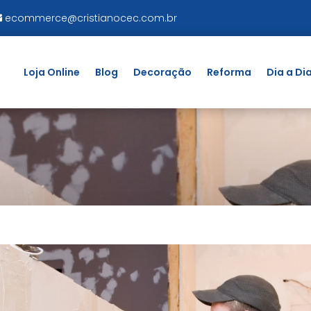
ecommerce@cristianocec.com.br
Loja Online
Blog
Decoração
Reforma
Dia a Di