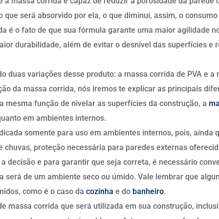
ue a massa corrida é capaz de reduzir a porosidade da parede 
 que será absorvido por ela, o que diminui, assim, o consumo 
da é o fato de que sua fórmula garante uma maior agilidade n
ior durabilidade, além de evitar o desnível das superfícies e 
 duas variações desse produto: a massa corrida de PVA e a ma
ão da massa corrida, nós iremos te explicar as principais dife
esma função de nivelar as superfícies da construção, a
ma
quanto em ambientes internos.
dicada somente para uso em ambientes internos, pois, ainda q
e chuvas, proteção necessária para paredes externas oferecid
a decisão e para garantir que seja correta, é necessário conv
rma será de um ambiente seco ou úmido. Vale lembrar que alg
midos, como é o caso da
cozinha
e do
banheiro
.
 de massa corrida que será utilizada em sua construção, inclus