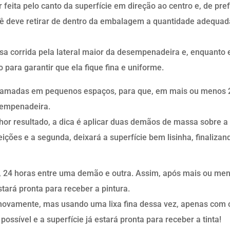
feita pelo canto da superfície em direção ao centro e, de pre
cê deve retirar de dentro da embalagem a quantidade adequad
a corrida pela lateral maior da desempenadeira e, enquanto 
o para garantir que ela fique fina e uniforme.
amadas em pequenos espaços, para que, em mais ou menos 2 
sempenadeira.
r resultado, a dica é aplicar duas demãos de massa sobre a s
feições e a segunda, deixará a superfície bem lisinha, finalizan
, 24 horas entre uma demão e outra. Assim, após mais ou men
tará pronta para receber a pintura.
ie novamente, mas usando uma lixa fina dessa vez, apenas com o
possível e a superfície já estará pronta para receber a tinta!