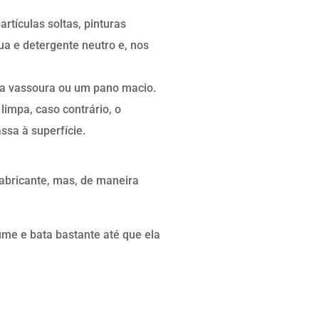
rtículas soltas, pinturas
gua e detergente neutro e, nos
uma vassoura ou um pano macio.
impa, caso contrário, o
ssa à superfície.
abricante, mas, de maneira
ume e bata bastante até que ela