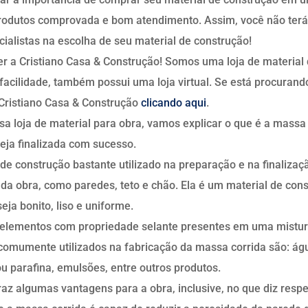
produtos comprovada e bom atendimento. Assim, você não terá
ialistas na escolha de seu material de construção!
er a Cristiano Casa & Construção! Somos uma loja de material
 facilidade, também possui uma loja virtual. Se está procurand
 Cristiano Casa & Construção
clicando aqui
.
a loja de material para obra, vamos explicar o que é a massa 
eja finalizada com sucesso.
de construção bastante utilizado na preparação e na finalizaçã
l da obra, como paredes, teto e chão. Ela é um material de con
ja bonito, liso e uniforme.
 elementos com propriedade selante presentes em uma mistura
mumente utilizados na fabricação da massa corrida são: água,
ou parafina, emulsões, entre outros produtos.
az algumas vantagens para a obra, inclusive, no que diz respe