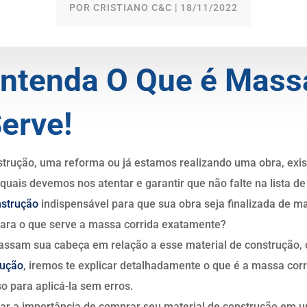
POR
CRISTIANO C&C
|
18/11/2022
Entenda O Que é Mass
erve!
trução, uma reforma ou já estamos realizando uma obra, exi
uais devemos nos atentar e garantir que não falte na lista de
nstrução
indispensável para que sua obra seja finalizada de 
para o que serve a massa corrida exatamente?
assam sua cabeça em relação a esse material de construção, c
rução
, iremos te explicar detalhadamente o que é a massa corr
so para aplicá-la sem erros.
tar a importância de comprar seu material de construção em u