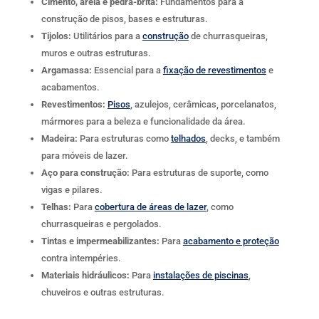
Cimento, areia e pedra-brita:
Fundamentos para a
construção de pisos, bases e estruturas.
Tijolos:
Utilitários para a
construção
de churrasqueiras,
muros e outras estruturas.
Argamassa:
Essencial para a
fixação de revestimentos
e
acabamentos.
Revestimentos:
Pisos
, azulejos, cerâmicas, porcelanatos,
mármores para a beleza e funcionalidade da área.
Madeira:
Para estruturas como
telhados
, decks, e também
para móveis de lazer.
Aço para construção:
Para estruturas de suporte, como
vigas e pilares.
Telhas:
Para
cobertura de áreas de lazer
, como
churrasqueiras e pergolados.
Tintas e impermeabilizantes:
Para
acabamento e proteção
contra intempéries.
Materiais hidráulicos:
Para
instalações de piscinas
,
chuveiros e outras estruturas.