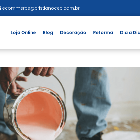
ecommerce@cristianocec.com.br
Loja Online
Blog
Decoração
Reforma
Dia a Di