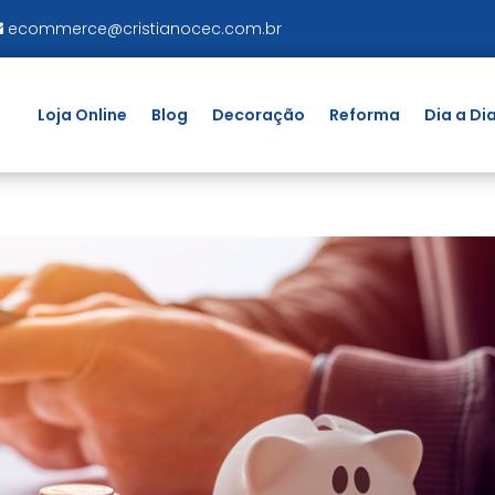
ecommerce@cristianocec.com.br
Loja Online
Blog
Decoração
Reforma
Dia a Di