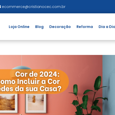
ecommerce@cristianocec.com.br
Loja Online
Blog
Decoração
Reforma
Dia a Di