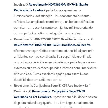
Incefra:
O
Revestimento HDM36690R 35×70 Brilhante
Retificado da Incefra
é perfeito para quem busca
luminosidade e sofisticação. Seu acabamento brilhante
reflete a luz, ampliando o ambiente, e as bordas retificadas
permitem um assentamento com juntas mínimas, criando
uma superfície contínua e elegante para paredes.
Revestimento HDM37300R 35X70 Granilhado – Incefra:
O
Revestimento HDM37300R 35×70 Granilhado da Incefra
oferece um toque rústico e contemporâneo, ideal para criar
ambientes com personalidade. Sua superfície granilhada
proporciona aderência e um visual único, perfeito para áreas
externas ou para destacar paredes internas com uma textura
diferenciada. É uma excelente opção para quem busca
durabilidade e um estilo marcante.
Revestimento Canjiquinha Bege 33X59 Acetinado – Lef
Cerâmica:
O
Revestimento Canjiquinha Bege 33×59
Acetinado da Lef Cerâmica
reproduz com fidelidade a beleza
da pedra natural canjiquinha. Seu tom bege e acabamento