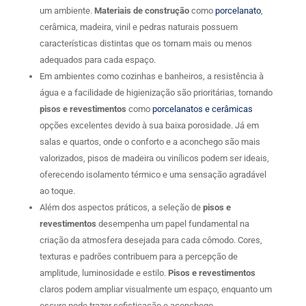
um ambiente.
Materiais de construção
como
porcelanato
,
cerâmica, madeira, vinil e pedras naturais possuem
características distintas que os tornam mais ou menos
adequados para cada espaço.
Em ambientes como cozinhas e banheiros, a resistência à
água e a facilidade de higienização são prioritárias, tornando
pisos e revestimentos
como
porcelanatos e cerâmicas
opções excelentes devido à sua baixa porosidade. Já em
salas e quartos, onde o conforto e a aconchego são mais
valorizados, pisos de madeira ou vinílicos podem ser ideais,
oferecendo isolamento térmico e uma sensação agradável
ao toque.
Além dos aspectos práticos, a seleção de
pisos e
revestimentos
desempenha um papel fundamental na
criação da atmosfera desejada para cada cômodo. Cores,
texturas e padrões contribuem para a percepção de
amplitude, luminosidade e estilo.
Pisos e revestimentos
claros podem ampliar visualmente um espaço, enquanto um
escuro pode trazer sofisticação e aconchego.