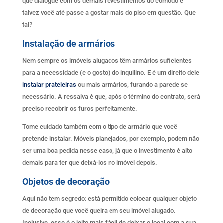
que dialogue com os demais revestimentos do cômodo e
talvez você até passe a gostar mais do piso em questão. Que
tal?
Instalação de armários
Nem sempre os imóveis alugados têm armários suficientes
para a necessidade (e o gosto) do inquilino. E é um direito dele
instalar prateleiras
ou mais armários, furando a parede se
necessário. A ressalva é que, após o término do contrato, será
preciso recobrir os furos perfeitamente.
Tome cuidado também com o tipo de armário que você
pretende instalar. Móveis planejados, por exemplo, podem não
ser uma boa pedida nesse caso, já que o investimento é alto
demais para ter que deixá-los no imóvel depois.
Objetos de decoração
Aqui não tem segredo: está permitido colocar qualquer objeto
de decoração que você queira em seu imóvel alugado.
Inclusive, esse é o jeito mais fácil de deixar o local com a sua