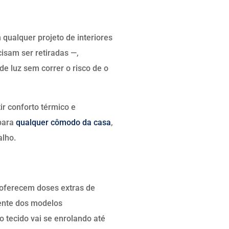
 qualquer projeto de interiores
cisam ser retiradas —,
e luz sem correr o risco de o
r conforto térmico e
 para
qualquer cômodo da casa
,
alho.
s oferecem doses extras de
rente dos modelos
o tecido vai se enrolando até