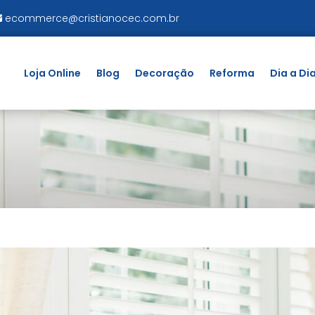
ecommerce@cristianocec.com.br
Loja Online
Blog
Decoração
Reforma
Dia a Di