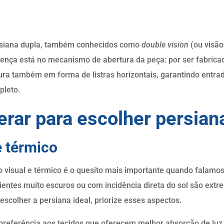
rsiana dupla, também conhecidos como
double vision
(ou visão
erença está no mecanismo de abertura da peça: por ser fabrica
ura também em forma de listras horizontais, garantindo entrad
pleto.
erar para escolher persian
e térmico
 visual e térmico é o quesito mais importante quando falamo
ientes muito escuros ou com incidência direta do sol são ext
scolher a persiana ideal, priorize esses aspectos.
preferência aos tecidos que oferecem melhor absorção de luz, 