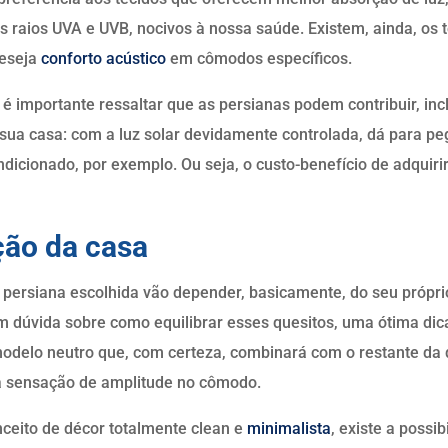
os raios UVA e UVB, nocivos à nossa saúde. Existem, ainda, os 
deseja
conforto acústico
em cômodos específicos.
é importante ressaltar que as persianas podem contribuir, inc
 sua casa: com a luz solar devidamente controlada, dá para pe
dicionado, por exemplo. Ou seja, o custo-benefício de adquiri
ção da casa
a persiana escolhida vão depender, basicamente, do seu próprio
m dúvida sobre como equilibrar esses quesitos, uma ótima dic
modelo neutro que, com certeza, combinará com o restante da
a sensação de amplitude no cômodo.
nceito de décor totalmente clean e
minimalista
, existe a possi