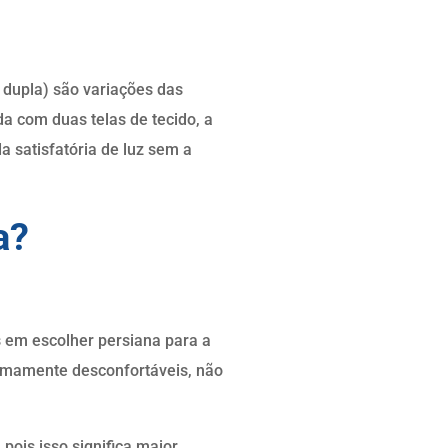
 dupla) são variações das
da com duas telas de tecido, a
a satisfatória de luz sem a
a?
s em escolher persiana para a
remamente desconfortáveis, não
pois isso significa maior