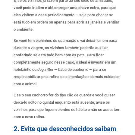
E, se os vizinhos já fazem parte do seu ciclo de amizades,
você pode ir além e até entregar uma chave extra, para que
eles visitem a casa periodicamente
— seja para checar se
está tudo em ordem ou apenas para abrir as janelas e ventilar
o ambiente.
Se você tem bichinhos de estimação e vai deixá-los em casa
durante a viagem, os vizinhos também poderão auxiliar,
conferindo se está tudo bem com os pets. Para ficar
completamente seguro nesse caso, o ideal é investir em um
hotelzinho ou
dog sitter
— babá de cachorro — para se
responsabilizar pela rotina de alimentação e demais cuidados
com o animal.
E se o seu cachorro for do tipo cão de guarda e você quiser
deixá-lo solto no quintal enquanto está ausente, avise os
vizinhos para que fiquem cientes do hábito e não se assustem
com a nova rotina.
2. Evite que desconhecidos saibam