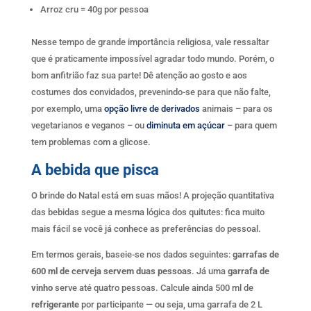
Arroz cru = 40g por pessoa
Nesse tempo de grande importância religiosa, vale ressaltar
que é praticamente impossível agradar todo mundo. Porém, o
bom anfitrião faz sua parte! Dê atenção ao gosto e aos
costumes dos convidados, prevenindo-se para que não falte,
por exemplo, uma
opção livre de derivados
animais – para os
vegetarianos e veganos – ou
diminuta em açúcar
– para quem
tem problemas com a glicose.
A bebida que pisca
O brinde do Natal está em suas mãos! A projeção quantitativa
das bebidas segue a mesma lógica dos quitutes: fica muito
mais fácil se você já conhece as preferências do pessoal.
Em termos gerais, baseie-se nos dados seguintes:
garrafas
de
600
ml
de
cerveja servem duas pessoas
. Já uma
garrafa de
vinho
serve até quatro pessoas. Calcule ainda 500 ml de
refrigerante
por participante — ou seja, uma garrafa de 2 L