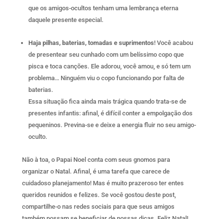
que os amigos-ocultos tenham uma lembrança eterna
daquele presente especial.
Haja pilhas, baterias, tomadas e suprimentos
! Você acabou
de presentear seu cunhado com um belíssimo copo que
pisca e toca canções. Ele adorou, você amou, e só tem um
problema… Ninguém viu o copo funcionando por falta de
baterias.
Essa situação fica ainda mais trágica quando trata-se de
presentes infantis: afinal, é difícil conter a empolgação dos
pequeninos. Previna-se e deixe a energia fluir no seu amigo-
oculto.
Não à toa, o Papai Noel conta com seus gnomos para
organizar o Natal. Afinal, é uma tarefa que carece de
cuidadoso planejamento! Mas é muito prazeroso ter entes
queridos reunidos e felizes. Se você gostou deste post,
compartilhe-o nas redes sociais para que seus amigos
também possam se beneficiar de nossas dicas. Feliz Natal!